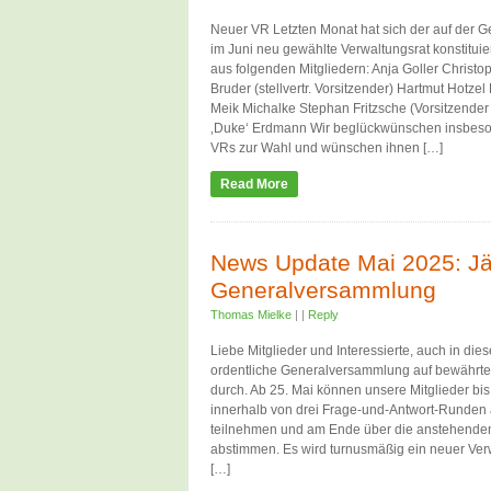
Neuer VR Letzten Monat hat sich der auf der
im Juni neu gewählte Verwaltungsrat konstituier
aus folgenden Mitgliedern: Anja Goller Christ
Bruder (stellvertr. Vorsitzender) Hartmut Hotze
Meik Michalke Stephan Fritzsche (Vorsitzende
‚Duke‘ Erdmann Wir beglückwünschen insbeso
VRs zur Wahl und wünschen ihnen […]
Read More
News Update Mai 2025: Jä
Generalversammlung
Thomas Mielke
|
|
Reply
Liebe Mitglieder und Interessierte, auch in die
ordentliche Generalversammlung auf bewährt
durch. Ab 25. Mai können unsere Mitglieder bi
innerhalb von drei Frage-und-Antwort-Runde
teilnehmen und am Ende über die anstehenden
abstimmen. Es wird turnusmäßig ein neuer Verw
[…]