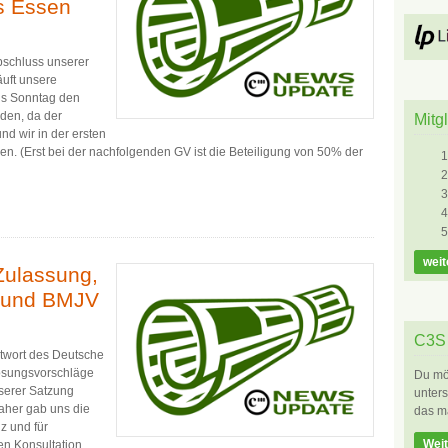
s Essen
bschluss unserer
äuft unsere
is Sonntag den
aden, da der
Mitg
d wir in der ersten
. (Erst bei der nachfolgenden GV ist die Beteiligung von 50% der
weit
Zulassung,
 und BMJV
C3S 
Antwort des Deutsche
ösungsvorschläge
Du möc
nserer Satzung
unters
aher gab uns die
das m
z und für
Weit
hen Konsultation