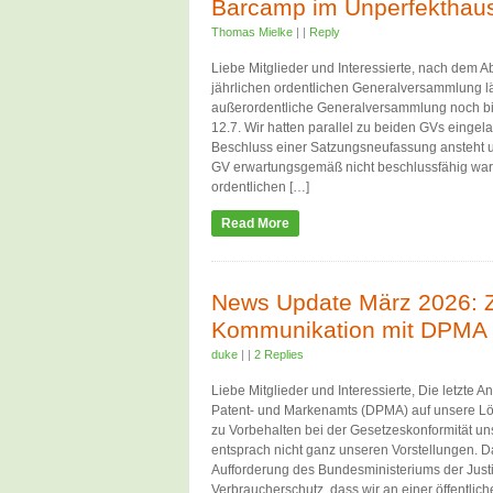
Barcamp im Unperfekthau
Thomas Mielke
|
|
Reply
Liebe Mitglieder und Interessierte, nach dem A
jährlichen ordentlichen Generalversammlung l
außerordentliche Generalversammlung noch b
12.7. Wir hatten parallel zu beiden GVs eingel
Beschluss einer Satzungsneufassung ansteht un
GV erwartungsgemäß nicht beschlussfähig waren
ordentlichen […]
Read More
News Update März 2026: 
Kommunikation mit DPMA
duke
|
|
2 Replies
Liebe Mitglieder und Interessierte, Die letzte 
Patent- und Markenamts (DPMA) auf unsere L
zu Vorbehalten bei der Gesetzeskonformität u
entsprach nicht ganz unseren Vorstellungen. D
Aufforderung des Bundesministeriums der Justi
Verbraucherschutz, dass wir an einer öffentlic