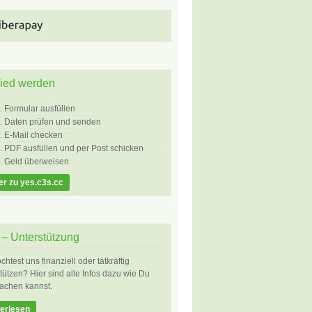
lied werden
Formular ausfüllen
Daten prüfen und senden
E-Mail checken
PDF ausfüllen und per Post schicken
Geld überweisen
er zu yes.c3s.cc
– Unterstützung
htest uns finanziell oder tatkräftig
tützen? Hier sind alle Infos dazu wie Du
achen kannst.
erlesen