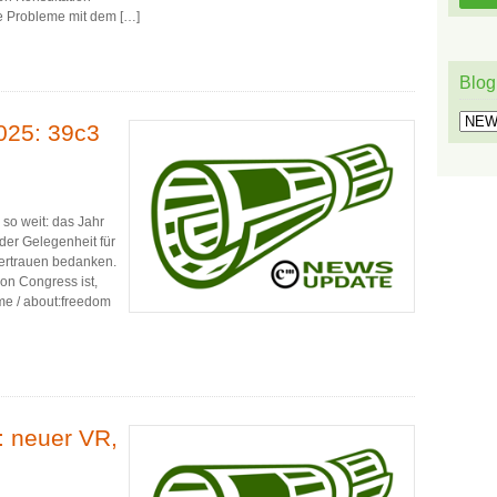
e Probleme mit dem […]
Blog
Blog
025: 39c3
 so weit: das Jahr
der Gelegenheit für
ertrauen bedanken.
n Congress ist,
me / about:freedom
 neuer VR,