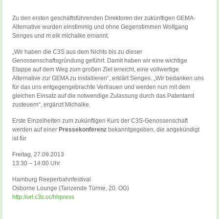
Zu den ersten geschäftsführenden Direktoren der zukünftigen GEMA-
Alternative wurden einstimmig und ohne Gegenstimmen Wolfgang
Senges und m.eik michalke ernannt.
„Wir haben die C3S aus dem Nichts bis zu dieser
Genossenschaftsgründung geführt. Damit haben wir eine wichtige
Etappe auf dem Weg zum großen Ziel erreicht, eine vollwertige
Alternative zur GEMA zu installieren“, erklärt Senges. „Wir bedanken uns
für das uns entgegengebrachte Vertrauen und werden nun mit dem
gleichen Einsatz auf die notwendige Zulassung durch das Patentamt
zusteuern“, ergänzt Michalke.
Erste Einzelheiten zum zukünftigen Kurs der C3S-Genossenschaft
werden auf einer
Pressekonferenz
bekanntgegeben, die angekündigt
ist für
Freitag, 27.09.2013
13:30 – 14:00 Uhr
Hamburg Reeperbahnfestival
Osborne Lounge (Tanzende Türme, 20. OG)
http://url.c3s.cc/hhpress