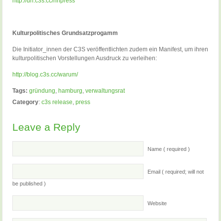
http://url.c3s.cc/hhpress
Kulturpolitisches Grundsatzprogamm
Die Initiator_innen der C3S veröffentlichten zudem ein Manifest, um ihren
kulturpolitischen Vorstellungen Ausdruck zu verleihen:
http://blog.c3s.cc/warum/
Tags:
gründung
,
hamburg
,
verwaltungsrat
Category
:
c3s release
,
press
Leave a Reply
Name ( required )
Email ( required; will not
be published )
Website