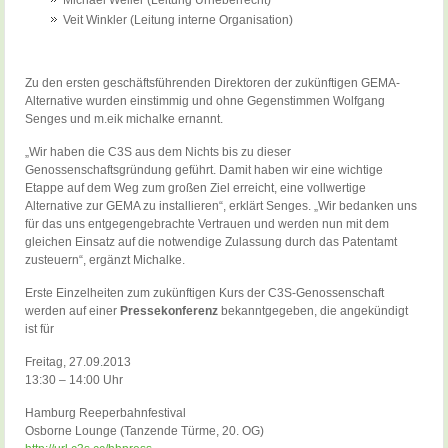
Michael Weller (Leitung Urheberrecht)
Veit Winkler (Leitung interne Organisation)
Zu den ersten geschäftsführenden Direktoren der zukünftigen GEMA-
Alternative wurden einstimmig und ohne Gegenstimmen Wolfgang
Senges und m.eik michalke ernannt.
„Wir haben die C3S aus dem Nichts bis zu dieser
Genossenschaftsgründung geführt. Damit haben wir eine wichtige
Etappe auf dem Weg zum großen Ziel erreicht, eine vollwertige
Alternative zur GEMA zu installieren“, erklärt Senges. „Wir bedanken uns
für das uns entgegengebrachte Vertrauen und werden nun mit dem
gleichen Einsatz auf die notwendige Zulassung durch das Patentamt
zusteuern“, ergänzt Michalke.
Erste Einzelheiten zum zukünftigen Kurs der C3S-Genossenschaft
werden auf einer
Pressekonferenz
bekanntgegeben, die angekündigt
ist für
Freitag, 27.09.2013
13:30 – 14:00 Uhr
Hamburg Reeperbahnfestival
Osborne Lounge (Tanzende Türme, 20. OG)