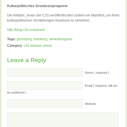
Kulturpolitisches Grundsatzprogamm
Die Initiator_innen der C3S veröffentlichten zudem ein Manifest, um ihren
kulturpolitischen Vorstellungen Ausdruck zu verleihen:
http://blog.c3s.cc/warum/
Tags:
gründung
,
hamburg
,
verwaltungsrat
Category
:
c3s release
,
press
Leave a Reply
Name ( required )
Email ( required; will not
be published )
Website