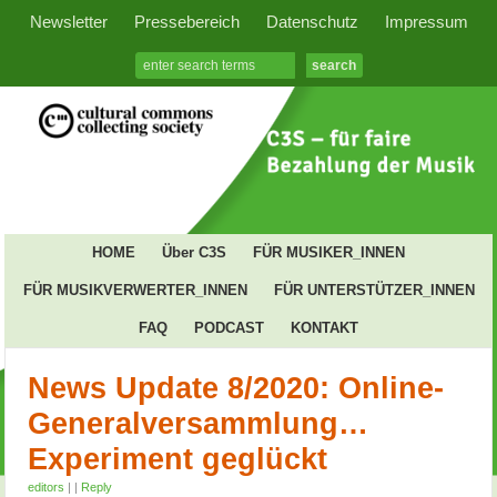
Newsletter
Pressebereich
Datenschutz
Impressum
HOME
Über C3S
FÜR MUSIKER_INNEN
FÜR MUSIKVERWERTER_INNEN
FÜR UNTERSTÜTZER_INNEN
FAQ
PODCAST
KONTAKT
News Update 8/2020: Online-
Generalversammlung…
Experiment geglückt
editors
|
|
Reply