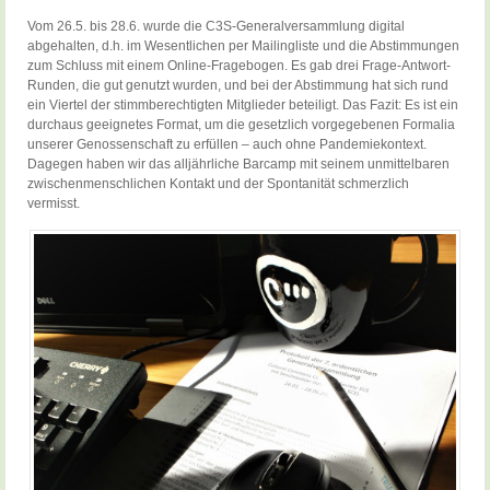
Vom 26.5. bis 28.6. wurde die C3S-Generalversammlung digital
abgehalten, d.h. im Wesentlichen per Mailingliste und die Abstimmungen
zum Schluss mit einem Online-Fragebogen. Es gab drei Frage-Antwort-
Runden, die gut genutzt wurden, und bei der Abstimmung hat sich rund
ein Viertel der stimmberechtigten Mitglieder beteiligt. Das Fazit: Es ist ein
durchaus geeignetes Format, um die gesetzlich vorgegebenen Formalia
unserer Genossenschaft zu erfüllen – auch ohne Pandemiekontext.
Dagegen haben wir das alljährliche Barcamp mit seinem unmittelbaren
zwischenmenschlichen Kontakt und der Spontanität schmerzlich
vermisst.