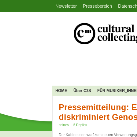
Newsletter
Pressebereich
Datensch
HOME
Über C3S
FÜR MUSIKER_INNE
Pressemitteilung:
diskriminiert Geno
editors
|
|
5 Replies
Der Kabinettsentwurf zum neuen Verwertungsge