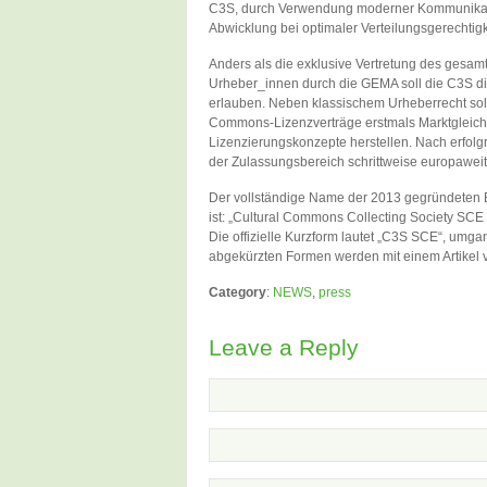
C3S, durch Verwendung moderner Kommunikati
Abwicklung bei optimaler Verteilungsgerechtigk
Anders als die exklusive Vertretung des gesam
Urheber_innen durch die GEMA soll die C3S di
erlauben. Neben klassischem Urheberrecht soll 
Commons-Lizenzverträge erstmals Marktgleichhe
Lizenzierungskonzepte herstellen. Nach erfolgr
der Zulassungsbereich schrittweise europawei
Der vollständige Name der 2013 gegründeten
ist: „Cultural Commons Collecting Society SCE 
Die offizielle Kurzform lautet „C3S SCE“, umga
abgekürzten Formen werden mit einem Artikel v
Category
:
NEWS
,
press
Leave a Reply