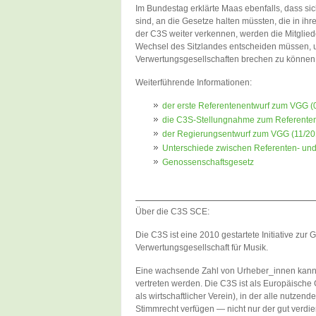
Im Bundestag erklärte Maas ebenfalls, dass sic
sind, an die Gesetze halten müssten, die in ihre
der C3S weiter verkennen, werden die Mitglie
Wechsel des Sitzlandes entscheiden müssen, um
Verwertungsgesellschaften brechen zu können
Weiterführende Informationen:
der erste Referentenentwurf zum VGG (
die C3S-Stellungnahme zum Referenten
der Regierungsentwurf zum VGG (11/20
Unterschiede zwischen Referenten- un
Genossenschaftsgesetz
Über die C3S SCE:
Die C3S ist eine 2010 gestartete Initiative zu
Verwertungsgesellschaft für Musik.
Eine wachsende Zahl von Urheber_innen kann
vertreten werden. Die C3S ist als Europäische 
als wirtschaftlicher Verein), in der alle nutzend
Stimmrecht verfügen — nicht nur der gut verdien