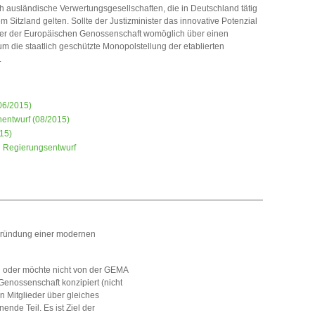
h ausländische Verwertungsgesellschaften, die in Deutschland tätig
m Sitzland gelten. Sollte der Justizminister das innovative Potenzial
der der Europäischen Genossenschaft womöglich über einen
 die staatlich geschützte Monopolstellung der etablierten
.
06/2015)
entwurf (08/2015)
15)
d Regierungsentwurf
r Gründung einer modernen
 oder möchte nicht von der GEMA
Genossenschaft konzipiert (nicht
en Mitglieder über gleiches
ende Teil. Es ist Ziel der