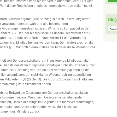
iel besser umsetzen kann als ein Verein oder eine GmbH. Es wirkt
Wahl dieser Rechtsform unmöglich gemacht werden sollte,“ meint
rd Starostik ergänzt: „Die Satzung, die sich unsere Mitglieder
Blog
en vorweggenommen, während alle bestehenden
Blog
he Änderungen umsetzen müssen. Wir sind so kompatibel zu den
 andere VG. Darüber hinaus ist die für unsere Rechtsform der SCE
gendes europäisches Recht. Nach Artikel 14 der Verordnung
tonom, wer Mitglied bei uns werden kann. Dem widersprechen die
ndere §13. Wir hoffen darauf, dass der Minister diese Widersprüche
eit von Genossenschaften, rein investierende Mitgliedschaften
ie Dienste der Verwertungsgesellschaft gar nicht als Urheber nutzen
über die Aufstellung von Tarifen oder Verteilungsplänen für die
tlich absurd, sondern steht klar im Widerspruch zur gesetzlichen
n Mitgliedern (§8 (2) GenG). Die C3S SCE besteht zur Hälfte aus
lversammlung kein Stimmrecht haben.
 ob der Entwurf die Zulassung von Genossenschaften gestatten
selbst regeln müsse. Wenn sein Gesetz eine naheliegende
iniert, ist dies allerdings im Gegenteil ein massiver Markteingriff,
onopolen gesetzlich unterbindet,“ weist Meik Michalke,
rungen des Ministers zurück.