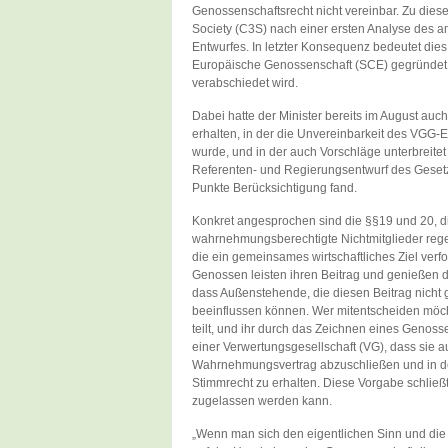
Genossenschaftsrecht nicht vereinbar. Zu die
Society (C3S) nach einer ersten Analyse des a
Entwurfes. In letzter Konsequenz bedeutet die
Europäische Genossenschaft (SCE) gegründet 
verabschiedet wird.
Dabei hatte der Minister bereits im August a
erhalten, in der die Unvereinbarkeit des VGG-
wurde, und in der auch Vorschläge unterbreite
Referenten- und Regierungsentwurf des Gesetz
Punkte Berücksichtigung fand.
Konkret angesprochen sind die §§19 und 20, d
wahrnehmungsberechtigte Nichtmitglieder reg
die ein gemeinsames wirtschaftliches Ziel verf
Genossen leisten ihren Beitrag und genießen 
dass Außenstehende, die diesen Beitrag nicht 
beeinflussen können. Wer mitentscheiden möch
teilt, und ihr durch das Zeichnen eines Genoss
einer Verwertungsgesellschaft (VG), dass sie a
Wahrnehmungsvertrag abzuschließen und in de
Stimmrecht zu erhalten. Diese Vorgabe schließ
zugelassen werden kann.
„Wenn man sich den eigentlichen Sinn und die k