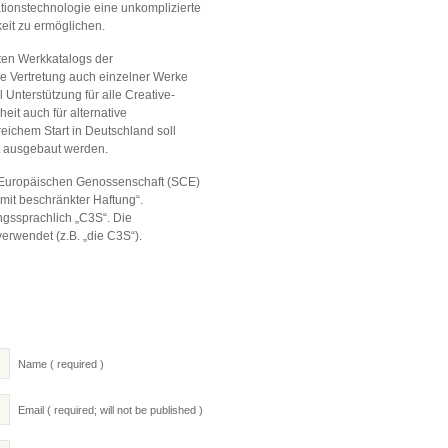
onstechnologie eine unkomplizierte
eit zu ermöglichen.
ten Werkkatalogs der
e Vertretung auch einzelner Werke
Unterstützung für alle Creative-
it auch für alternative
eichem Start in Deutschland soll
t ausgebaut werden.
 Europäischen Genossenschaft (SCE)
mit beschränkter Haftung“.
ngssprachlich „C3S“. Die
erwendet (z.B. „die C3S“).
Name ( required )
Email ( required; will not be published )