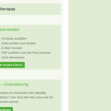
lied werden
Formular ausfüllen
Daten prüfen und senden
E-Mail checken
PDF ausfüllen und per Post schicken
Geld überweisen
er zu yes.c3s.cc
– Unterstützung
htest uns finanziell oder tatkräftig
tützen? Hier sind alle Infos dazu wie Du
achen kannst.
erlesen