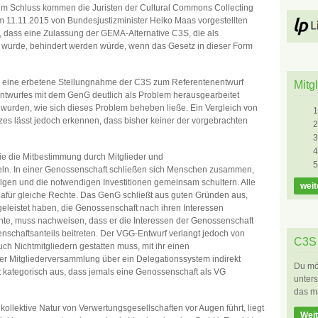
sem Schluss kommen die Juristen der Cultural Commons Collecting
m 11.11.2015 von Bundesjustizminister Heiko Maas vorgestellten
s, dass eine Zulassung der GEMA-Alternative C3S, die als
wurde, behindert werden würde, wenn das Gesetz in dieser Form
uch eine erbetene Stellungnahme der C3S zum Referentenentwurf
Mitg
Entwurfes mit dem GenG deutlich als Problem herausgearbeitet
t wurden, wie sich dieses Problem beheben ließe. Ein Vergleich von
es lässt jedoch erkennen, dass bisher keiner der vorgebrachten
ie die Mitbestimmung durch Mitglieder und
eln. In einer Genossenschaft schließen sich Menschen zusammen,
olgen und die notwendigen Investitionen gemeinsam schultern. Alle
weit
dafür gleiche Rechte. Das GenG schließt aus guten Gründen aus,
geleistet haben, die Genossenschaft nach ihren Interessen
te, muss nachweisen, dass er die Interessen der Genossenschaft
enschaftsanteils beitreten. Der VGG-Entwurf verlangt jedoch von
C3S 
uch Nichtmitgliedern gestatten muss, mit ihr einen
r Mitgliederversammlung über ein Delegationssystem indirekt
Du möc
t kategorisch aus, dass jemals eine Genossenschaft als VG
unters
das m
ollektive Natur von Verwertungsgesellschaften vor Augen führt, liegt
Weit