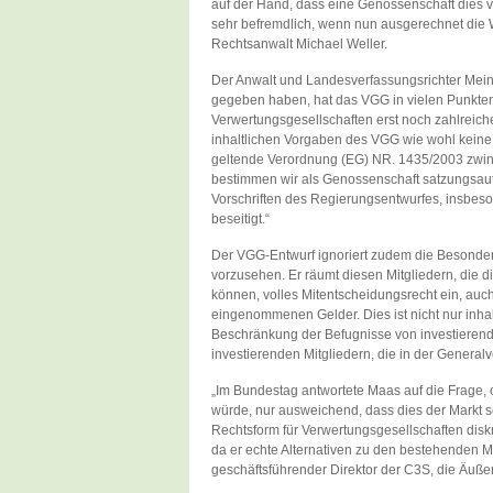
auf der Hand, dass eine Genossenschaft dies v
sehr befremdlich, wenn nun ausgerechnet die 
Rechtsanwalt Michael Weller.
Der Anwalt und Landesverfassungsrichter Meinha
gegeben haben, hat das VGG in vielen Punkt
Verwertungsgesellschaften erst noch zahlreic
inhaltlichen Vorgaben des VGG wie wohl keine
geltende Verordnung (EG) NR. 1435/2003 zwin
bestimmen wir als Genossenschaft satzungsau
Vorschriften des Regierungsentwurfes, insbeso
beseitigt.“
Der VGG-Entwurf ignoriert zudem die Besonderh
vorzusehen. Er räumt diesen Mitgliedern, die d
können, volles Mitentscheidungsrecht ein, auch 
eingenommenen Gelder. Dies ist nicht nur inhal
Beschränkung der Befugnisse von investierende
investierenden Mitgliedern, die in der Genera
„Im Bundestag antwortete Maas auf die Frage,
würde, nur ausweichend, dass dies der Markt 
Rechtsform für Verwertungsgesellschaften diskrim
da er echte Alternativen zu den bestehenden M
geschäftsführender Direktor der C3S, die Äuße