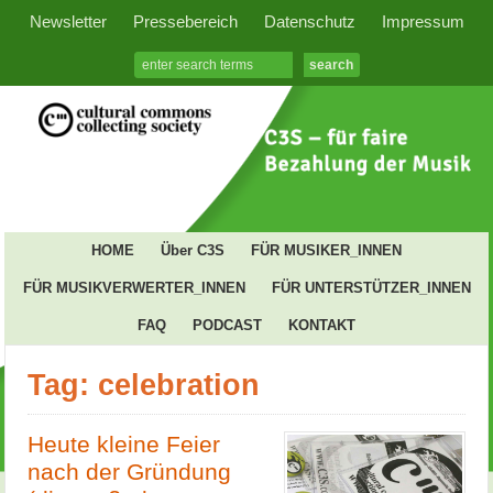
Newsletter
Pressebereich
Datenschutz
Impressum
HOME
Über C3S
FÜR MUSIKER_INNEN
FÜR MUSIKVERWERTER_INNEN
FÜR UNTERSTÜTZER_INNEN
FAQ
PODCAST
KONTAKT
Tag: celebration
Heute kleine Feier
nach der Gründung