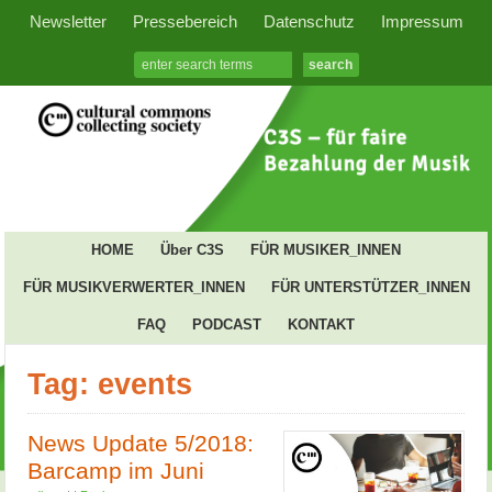
Newsletter
Pressebereich
Datenschutz
Impressum
HOME
Über C3S
FÜR MUSIKER_INNEN
FÜR MUSIKVERWERTER_INNEN
FÜR UNTERSTÜTZER_INNEN
FAQ
PODCAST
KONTAKT
Tag: events
News Update 5/2018:
Barcamp im Juni