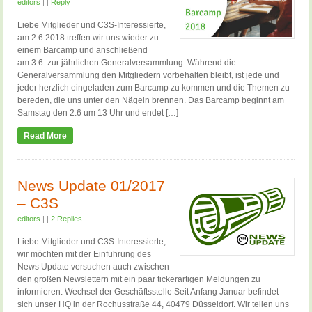
editors
|
|
Reply
Liebe Mitglieder und C3S-Interessierte,
am 2.6.2018 treffen wir uns wieder zu
einem Barcamp und anschließend
am 3.6. zur jährlichen Generalversammlung. Während die
Generalversammlung den Mitgliedern vorbehalten bleibt, ist jede und
jeder herzlich eingeladen zum Barcamp zu kommen und die Themen zu
bereden, die uns unter den Nägeln brennen. Das Barcamp beginnt am
Samstag den 2.6 um 13 Uhr und endet […]
Read More
News Update 01/2017
– C3S
editors
|
|
2 Replies
Liebe Mitglieder und C3S-Interessierte,
wir möchten mit der Einführung des
News Update versuchen auch zwischen
den großen Newslettern mit ein paar tickerartigen Meldungen zu
informieren. Wechsel der Geschäftsstelle Seit Anfang Januar befindet
sich unser HQ in der Rochusstraße 44, 40479 Düsseldorf. Wir teilen uns