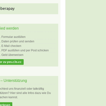
lied werden
Formular ausfüllen
Daten prüfen und senden
E-Mail checken
PDF ausfüllen und per Post schicken
Geld überweisen
er zu yes.c3s.cc
– Unterstützung
htest uns finanziell oder tatkräftig
tützen? Hier sind alle Infos dazu wie Du
achen kannst.
erlesen