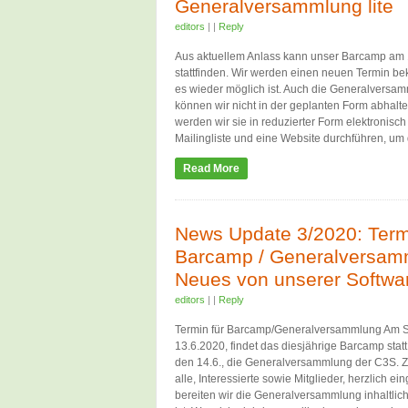
Generalversammlung lite
editors
|
|
Reply
Aus aktuellem Anlass kann unser Barcamp am 1
stattfinden. Wir werden einen neuen Termin b
es wieder möglich ist. Auch die Generalversa
können wir nicht in der geplanten Form abhalte
werden wir sie in reduzierter Form elektronisch
Mailingliste und eine Website durchführen, um
Read More
News Update 3/2020: Term
Barcamp / Generalversam
Neues von unserer Softwa
editors
|
|
Reply
Termin für Barcamp/Generalversammlung Am 
13.6.2020, findet das diesjährige Barcamp sta
den 14.6., die Generalversammlung der C3S. 
alle, Interessierte sowie Mitglieder, herzlich ei
bereiten wir die Generalversammlung inhaltlich