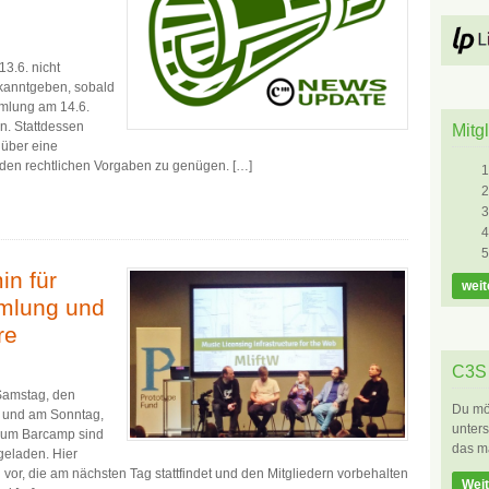
3.6. nicht
ekanntgeben, sobald
mmlung am 14.6.
n. Stattdessen
Mitg
 über eine
 den rechtlichen Vorgaben zu genügen. […]
in für
weit
mlung und
re
C3S 
Samstag, den
Du möc
tt und am Sonntag,
unters
Zum Barcamp sind
das m
ngeladen. Hier
 vor, die am nächsten Tag stattfindet und den Mitgliedern vorbehalten
Weit