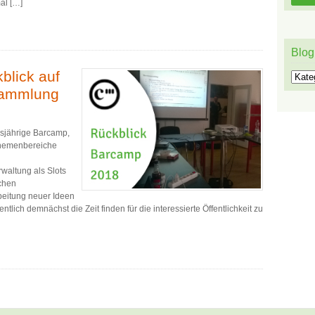
al […]
Blog
blick auf
Blog
sammlung
esjährige Barcamp,
 Themenbereiche
waltung als Slots
schen
beitung neuer Ideen
tlich demnächst die Zeit finden für die interessierte Öffentlichkeit zu