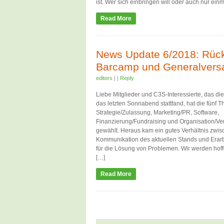
ist. Wer sich einbringen will oder auch nur einm
Read More
News Update 6/2018: Rück
Barcamp und Generalver
editors
|
|
Reply
Liebe Mitglieder und C3S-Interessierte, das di
das letzten Sonnabend stattfand, hat die fünf
Strategie/Zulassung, Marketing/PR, Software,
Finanzierung/Fundraising und Organisation/Ver
gewählt. Heraus kam ein gutes Verhältnis zwi
Kommunikation des aktuellen Stands und Erar
für die Lösung von Problemen. Wir werden hoffen
[…]
Read More