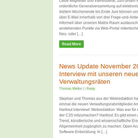
Liebe Mitglieder und Interessierte, zum dritten
ordentliche Generalversammlung auf elektroni
letztem Wochenende bis Ende Juni können unsere
über E-Mail innerhalb von drei Frage-und-Ant
informell über unseren Matrix-Raum austausc
anstehenden Punkte via Web-Portal mitentsche
Neu- oder […]
Read More
News Update November 20
Interview mit unseren neu
Verwaltungsräten
Thomas Mielke
|
|
Reply
Stephan und Thomas aus der Webredaktion ha
einmal die neuen Verwaltungsratsmitglieder An
Hartmut interviewt: Webredaktion: Was war für 
der C3S mitzumachen? Hartmut: Es gibt einen g
Trend, künstlerische und wissenschaftliche Er
Allgemeinheit zugänglich zu machen: Open Acc
Software-Entwicklung. In […]