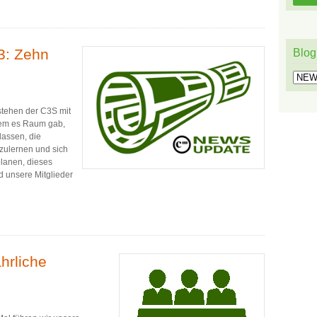
3: Zehn
Blog
Blog
estehen der C3S mit
 dem es Raum gab,
lassen, die
nzulernen und sich
planen, dieses
 unsere Mitglieder
hrliche