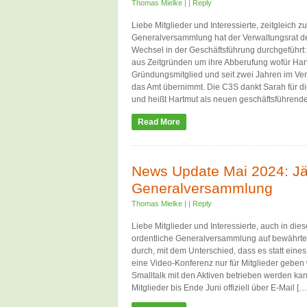
Thomas Mielke
|
|
Reply
Liebe Mitglieder und Interessierte, zeitgleich zu
Generalversammlung hat der Verwaltungsrat 
Wechsel in der Geschäftsführung durchgeführt: 
aus Zeitgründen um ihre Abberufung wofür Har
Gründungsmitglied und seit zwei Jahren im Verw
das Amt übernimmt. Die C3S dankt Sarah für die
und heißt Hartmut als neuen geschäftsführend
Read More
News Update Mai 2024: Jä
Generalversammlung
Thomas Mielke
|
|
Reply
Liebe Mitglieder und Interessierte, auch in die
ordentliche Generalversammlung auf bewährt
durch, mit dem Unterschied, dass es statt eine
eine Video-Konferenz nur für Mitglieder geben 
Smalltalk mit den Aktiven betrieben werden k
Mitglieder bis Ende Juni offiziell über E-Mail […