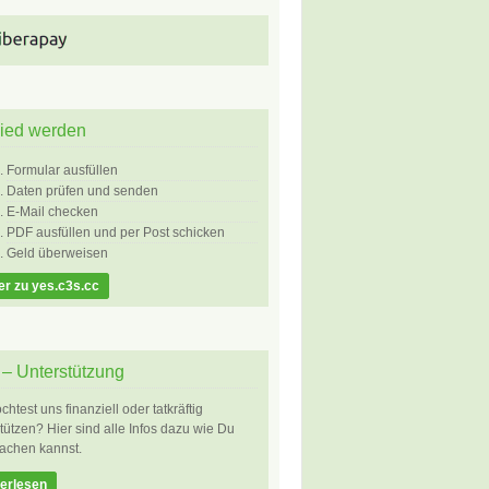
lied werden
Formular ausfüllen
Daten prüfen und senden
E-Mail checken
PDF ausfüllen und per Post schicken
Geld überweisen
er zu yes.c3s.cc
– Unterstützung
htest uns finanziell oder tatkräftig
tützen? Hier sind alle Infos dazu wie Du
achen kannst.
erlesen