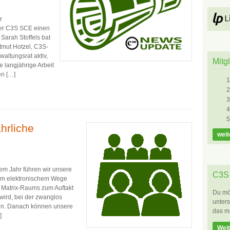
r
der C3S SCE einen
Sarah Stoffels bat
tmut Hotzel, C3S-
altungsrat aktiv,
Mitg
 langjährige Arbeit
en […]
hrliche
weit
sem Jahr führen wir unsere
C3S 
em elektronischem Wege
s Matrix-Raums zum Auftakt
Du möc
wird, bei der zwanglos
unters
ann. Danach können unsere
das m
]
Weit