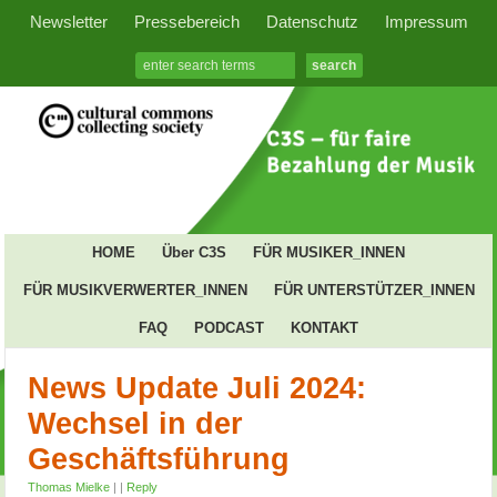
Newsletter
Pressebereich
Datenschutz
Impressum
HOME
Über C3S
FÜR MUSIKER_INNEN
FÜR MUSIKVERWERTER_INNEN
FÜR UNTERSTÜTZER_INNEN
FAQ
PODCAST
KONTAKT
News Update Juli 2024:
Wechsel in der
Geschäftsführung
Thomas Mielke
|
|
Reply