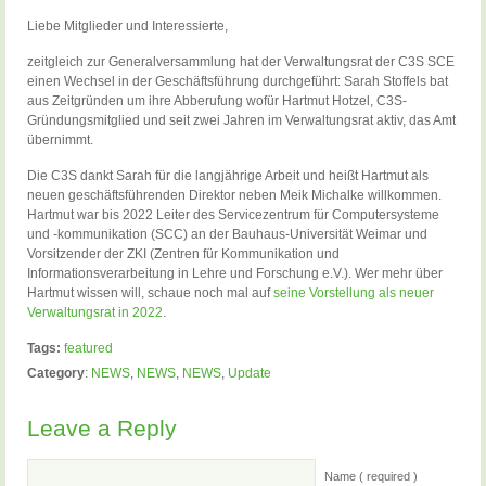
Liebe Mitglieder und Interessierte,
zeitgleich zur Generalversammlung hat der Verwaltungsrat der C3S SCE
einen Wechsel in der Geschäftsführung durchgeführt: Sarah Stoffels bat
aus Zeitgründen um ihre Abberufung wofür Hartmut Hotzel, C3S-
Gründungsmitglied und seit zwei Jahren im Verwaltungsrat aktiv, das Amt
übernimmt.
Die C3S dankt Sarah für die langjährige Arbeit und heißt Hartmut als
neuen geschäftsführenden Direktor neben Meik Michalke willkommen.
Hartmut war bis 2022 Leiter des Servicezentrum für Computersysteme
und -kommunikation (SCC) an der Bauhaus-Universität Weimar und
Vorsitzender der ZKI (Zentren für Kommunikation und
Informationsverarbeitung in Lehre und Forschung e.V.). Wer mehr über
Hartmut wissen will, schaue noch mal auf
seine Vorstellung als neuer
Verwaltungsrat in 2022
.
Tags:
featured
Category
:
NEWS
,
NEWS
,
NEWS
,
Update
Leave a Reply
Name ( required )