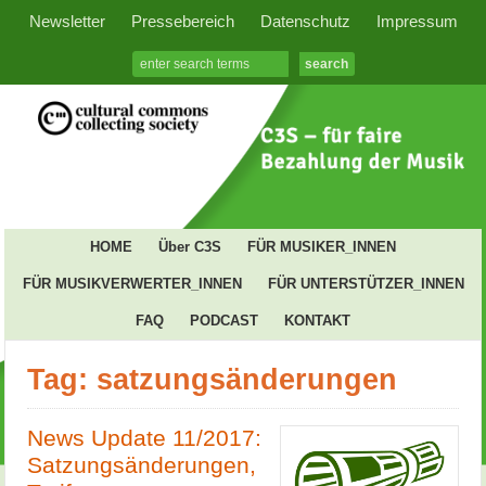
Newsletter
Pressebereich
Datenschutz
Impressum
HOME
Über C3S
FÜR MUSIKER_INNEN
FÜR MUSIKVERWERTER_INNEN
FÜR UNTERSTÜTZER_INNEN
FAQ
PODCAST
KONTAKT
Tag: satzungsänderungen
News Update 11/2017:
Satzungsänderungen,