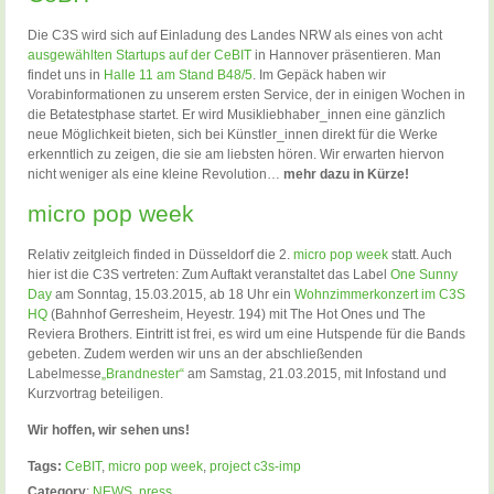
Die C3S wird sich auf Einladung des Landes NRW als eines von acht
ausgewählten Startups auf der CeBIT
in Hannover präsentieren. Man
findet uns in
Halle 11 am Stand B48/5
. Im Gepäck haben wir
Vorabinformationen zu unserem ersten Service, der in einigen Wochen in
die Betatestphase startet. Er wird Musikliebhaber_innen eine gänzlich
neue Möglichkeit bieten, sich bei Künstler_innen direkt für die Werke
erkenntlich zu zeigen, die sie am liebsten hören. Wir erwarten hiervon
nicht weniger als eine kleine Revolution…
mehr dazu in Kürze!
micro pop week
Relativ zeitgleich finded in Düsseldorf die 2.
micro pop week
statt. Auch
hier ist die C3S vertreten: Zum Auftakt veranstaltet das Label
One Sunny
Day
am Sonntag, 15.03.2015, ab 18 Uhr ein
Wohnzimmerkonzert im C3S
HQ
(Bahnhof Gerresheim, Heyestr. 194) mit The Hot Ones und The
Reviera Brothers. Eintritt ist frei, es wird um eine Hutspende für die Bands
gebeten. Zudem werden wir uns an der abschließenden
Labelmesse
„Brandnester“
am Samstag, 21.03.2015, mit Infostand und
Kurzvortrag beteiligen.
Wir hoffen, wir sehen uns!
Tags:
CeBIT
,
micro pop week
,
project c3s-imp
Category
:
NEWS
,
press