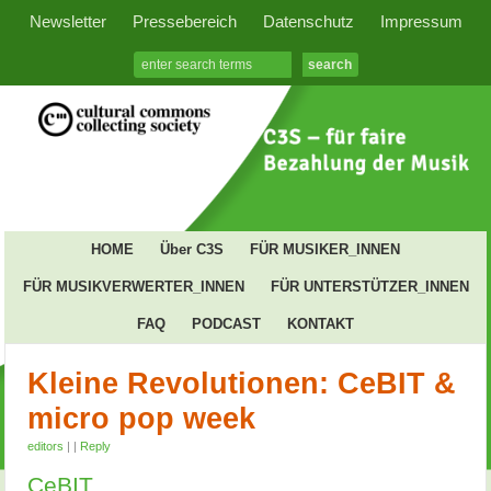
Newsletter
Pressebereich
Datenschutz
Impressum
HOME
Über C3S
FÜR MUSIKER_INNEN
FÜR MUSIKVERWERTER_INNEN
FÜR UNTERSTÜTZER_INNEN
FAQ
PODCAST
KONTAKT
Kleine Revolutionen: CeBIT &
micro pop week
editors
|
|
Reply
CeBIT